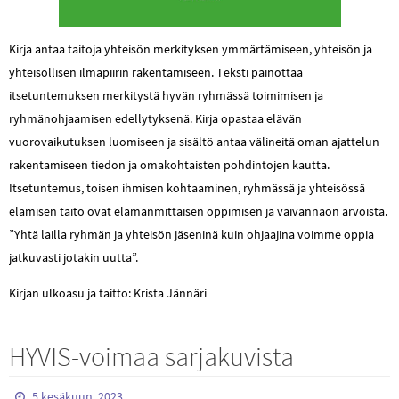
Kirja antaa taitoja yhteisön merkityksen ymmärtämiseen, yhteisön ja
yhteisöllisen ilmapiirin rakentamiseen. Teksti painottaa
itsetuntemuksen merkitystä hyvän ryhmässä toimimisen ja
ryhmänohjaamisen edellytyksenä. Kirja opastaa elävän
vuorovaikutuksen luomiseen ja sisältö antaa välineitä oman ajattelun
rakentamiseen tiedon ja omakohtaisten pohdintojen kautta.
Itsetuntemus, toisen ihmisen kohtaaminen, ryhmässä ja yhteisössä
elämisen taito ovat elämänmittaisen oppimisen ja vaivannäön arvoista.
”Yhtä lailla ryhmän ja yhteisön jäseninä kuin ohjaajina voimme oppia
jatkuvasti jotakin uutta”.
Kirjan ulkoasu ja taitto: Krista Jännäri
HYVIS-voimaa sarjakuvista
5 kesäkuun, 2023