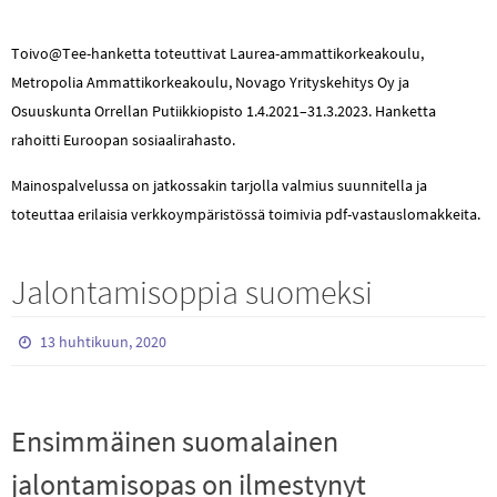
Toivo@Tee-hanketta toteuttivat Laurea-ammattikorkeakoulu,
Metropolia Ammattikorkeakoulu, Novago Yrityskehitys Oy ja
Osuuskunta Orrellan Putiikkiopisto 1.4.2021–31.3.2023. Hanketta
rahoitti Euroopan sosiaalirahasto.
Mainospalvelussa on jatkossakin tarjolla valmius suunnitella ja
toteuttaa erilaisia verkkoympäristössä toimivia pdf-vastauslomakkeita.
Jalontamisoppia suomeksi
13 huhtikuun, 2020
Ensimmäinen suomalainen
jalontamisopas on ilmestynyt