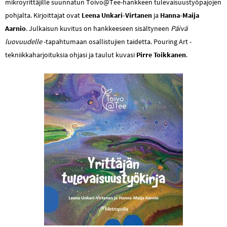
mikroyrittäjille suunnatun Toivo@Tee-hankkeen tulevaisuustyöpajojen
pohjalta. Kirjoittajat ovat
Leena Unkari-Virtanen
ja
Hanna-Maija
Aarnio
. Julkaisun kuvitus on hankkeeseen sisältyneen
Päivä
luovuudelle
-tapahtumaan osallistujien taidetta. Pouring Art -
tekniikkaharjoituksia ohjasi ja taulut kuvasi
Pirre Toikkanen
.