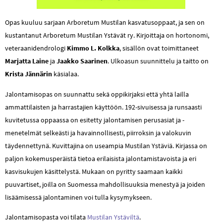
Opas kuuluu sarjaan Arboretum Mustilan kasvatusoppaat, ja sen on
kustantanut Arboretum Mustilan Ystävät ry. Kirjoittaja on hortonomi,
veteraanidendrologi
Kimmo L. Kolkka
, sisällön ovat toimittaneet
Marjatta Laine
ja
Jaakko Saarinen
. Ulkoasun suunnittelu ja taitto on
Krista Jännärin
käsialaa.
Jalontamisopas on suunnattu sekä oppikirjaksi että yhtä lailla
ammattilaisten ja harrastajien käyttöön. 192-sivuisessa ja runsaasti
kuvitetussa oppaassa on esitetty jalontamisen perusasiat ja -
menetelmät selkeästi ja havainnollisesti, piirroksin ja valokuvin
täydennettynä. Kuvittajina on useampia Mustilan Ystäviä. Kirjassa on
paljon kokemusperäistä tietoa erilaisista jalontamistavoista ja eri
kasvisukujen käsittelystä. Mukaan on pyritty saamaan kaikki
puuvartiset, joilla on Suomessa mahdollisuuksia menestyä ja joiden
lisäämisessä jalontaminen voi tulla kysymykseen.
Jalontamisopasta voi tilata
Mustilan Ystäviltä
.