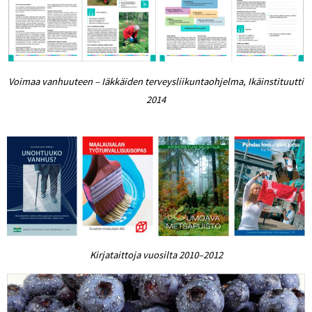
Voimaa vanhuuteen – Iäkkäiden terveysliikuntaohjelma, Ikäinstituutti
2014
Kirjataittoja vuosilta 2010–2012