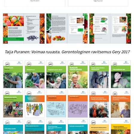
Taija Puranen: Voimaa ruuasta. Gerontologinen ravitsemus Gery 2017